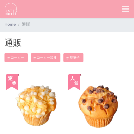
Home
通販
通販
コーヒー
コーヒー器具
焼菓子